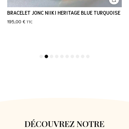
BRACELET JONC NIIKI HERITAGE BLUE TURQUOISE
195,00
€
TTC
1
2
3
4
5
6
7
8
9
10
DÉCOUVREZ NOTRE