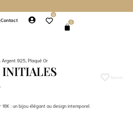
0
g
Contact
0
s Argent 925
,
Plaqué Or
INITIALES
favoris
R
 18K : un bijou élégant au design intemporel.