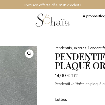
Livraison offerte dès
69€
d'achat !
À propos
Blo
Pendentifs
,
Initiales
,
Pendentif
PENDENTIF 
PLAQUÉ O
14,00
€
Pendentif
Initiales
en plaqué or
Lettres