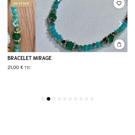
EN STOCK
BRACELET MIRAGE
21,00
€
TTC
1
2
3
4
5
6
7
8
9
10