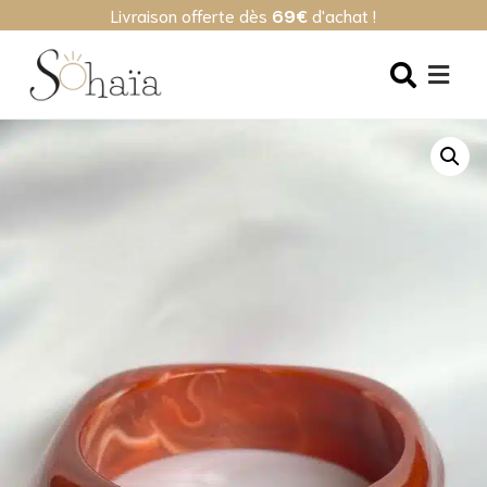
Livraison offerte dès
69€
d'achat !