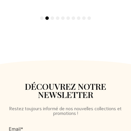
1
2
3
4
5
6
7
8
9
10
DÉCOUVREZ NOTRE
NEWSLETTER
Restez toujours informé de nos nouvelles collections et
promotions !
Email*