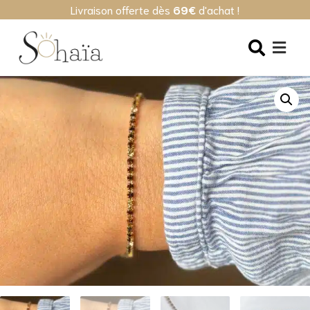
Livraison offerte dès
69€
d'achat !