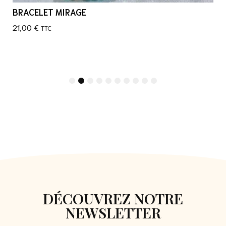
BRACELET MIRAGE
21,00
€
TTC
1
2
3
4
5
6
7
8
9
10
DÉCOUVREZ NOTRE
NEWSLETTER