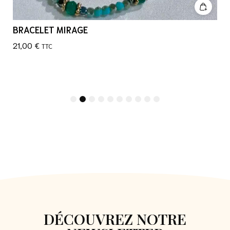
BRACELET MIRAGE
21,00
€
TTC
1
2
3
4
5
6
7
8
9
10
DÉCOUVREZ NOTRE