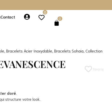
0
g
Contact
0
ble
,
Bracelets Acier Inoxydable
,
Bracelets Sohaia
,
Collection
 EVANESCENCE
favoris
ier doré
.
ui structure votre look.