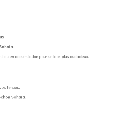
eux
 Sohaia
.
seul ou en accumulation pour un look plus audacieux.
 vos tenues.
ochon Sohaia
.