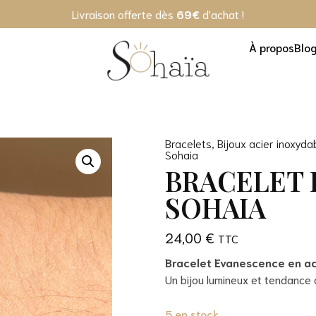
Livraison offerte dès
69€
d'achat !
À propos
Blo
Bracelets
,
Bijoux acier inoxyda
Sohaia
BRACELET
SOHAIA
24,00
€
Bracelet Evanescence en ac
Un bijou lumineux et tendance q
5 en stock