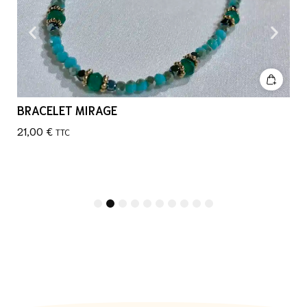
BRACELET MIRAGE
21,00
€
TTC
1
2
3
4
5
6
7
8
9
10