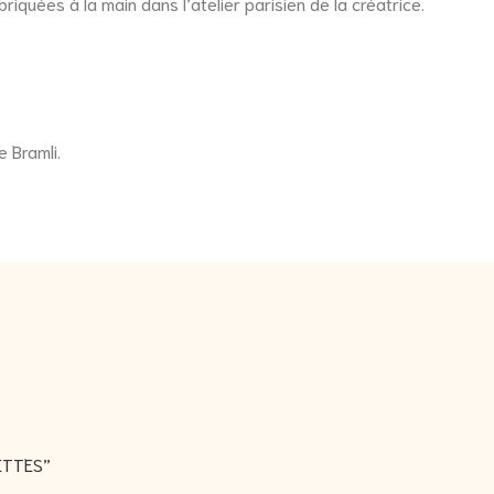
briquées à la main dans l’atelier parisien de la créatrice.
e Bramli.
LETTES”