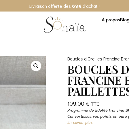
Livraison offerte dès
69€
d'achat !
À propos
Blo
Boucles d'Oreilles Francine Bram
BOUCLES D
FRANCINE 
PAILLETTE
109,00
€
Programme de fidélité Francine 
Convertissez vos points en eur
En savoir plus