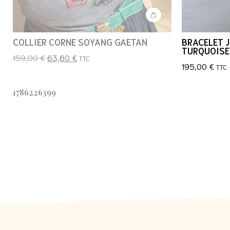
COLLIER CORNE SOYANG GAETAN
BRACELET J
TURQUOISE
159,00
€
63,60
€
TTC
195,00
€
TTC
1786226399