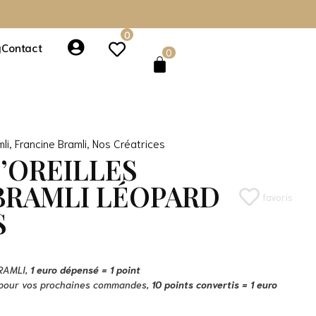
0
g
Contact
0
li
,
Francine Bramli
,
Nos Créatrices
’OREILLES
BRAMLI LÉOPARD
favoris
S
BRAMLI,
1 euro dépensé = 1 point
o pour vos prochaines commandes,
10 points convertis = 1 euro