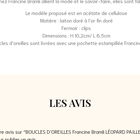
z Francine Bramli allient la mode et le savoir-faire, elles sont fa
Le modèle proposé est en acétate de cellulose
Matière : laiton doré à l’or fin doré
Fermoir : clips
Dimensions : H 10,2cm/ L 6,5cm
les d’oreilles sont livrées avec une pochette estampillée Francin
LES AVIS
otre avis sur “BOUCLES D’OREILLES Francine Bramli LÉOPARD PAIL
r publier un avis.