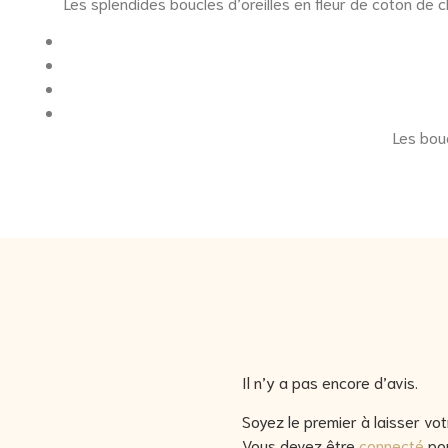
Les splendides boucles d’oreilles en fleur de coton de che
Les bouc
Il n’y a pas encore d’avis.
Soyez le premier à laisser v
Vous devez être
connecté
pou