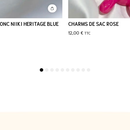
ONC NIIKI HERITAGE BLUE
CHARMS DE SAC ROSE
12,00
€
TTC
1
2
3
4
5
6
7
8
9
10