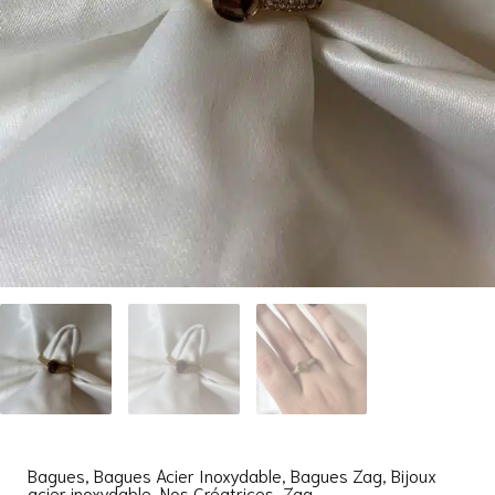
Bagues
,
Bagues Acier Inoxydable
,
Bagues Zag
,
Bijoux
acier inoxydable
,
Nos Créatrices
,
Zag