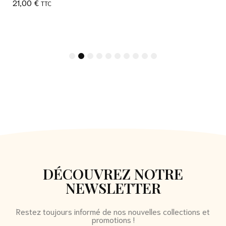
21,00
€
TTC
1
2
3
4
5
6
7
8
9
10
DÉCOUVREZ NOTRE
NEWSLETTER
Restez toujours informé de nos nouvelles collections et
promotions !